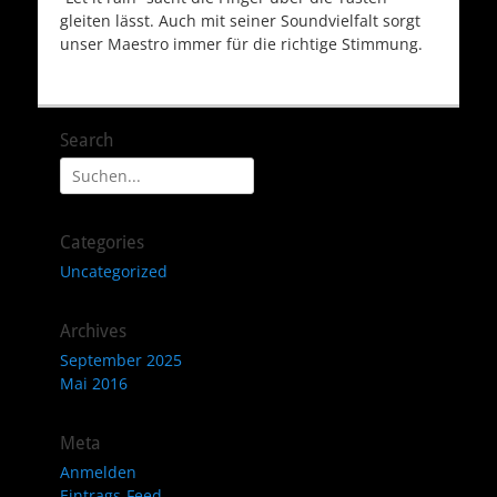
gleiten lässt. Auch mit seiner Soundvielfalt sorgt
unser Maestro immer für die richtige Stimmung.
Search
Suche
nach:
Categories
Uncategorized
Archives
September 2025
Mai 2016
Meta
Anmelden
Eintrags-Feed