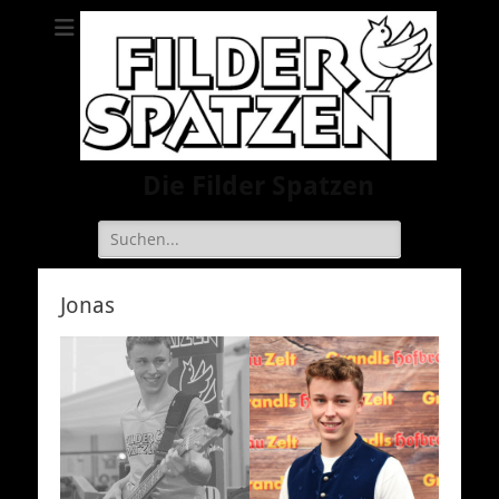
Die Filder Spatzen
Suche
nach:
Jonas