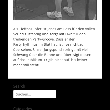
Als Tieftonzupfer ist Jonas am Bass für den vollen
Sound zuständig und sorgt mit Uwe für den
treibenden Party-Groove. Dass er den
Partyrhythmus im Blut hat, ist live nicht zu
übersehen. Unser Jungspund springt mit viel
Schwung über die Bühne und überträgt diesen
auf das Publikum. Er gib nicht auf, bis keiner
mehr still steht!
Search
Suche
nach:
Categories